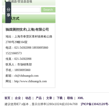
传感器/变送器选项
联系方式
驰煌测控技术(上海)有限公司
地址：上海市奉贤区青村镇奉柘公路
2789号29幢164室
电话：021-54302098 18930095860
15221660573
传真：021-54302098
联系人：市场销售部
手机：18930095860
邮箱：ch@chihuangsh.com
网址：http://www.chihuangck.com
首页
|
企业
|
动态
|
产品
|
文章
|
下载
|
联络
|
XML
建议使用IE7.x版本，显示分辨率1280x1024或1024x768
沪ICP备13042120号-