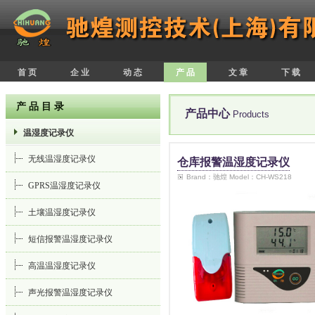
首 页
企 业
动 态
产 品
文 章
下 载
产 品 目 录
产品中心
Products
温湿度记录仪
无线温湿度记录仪
仓库报警温湿度记录仪
Brand：驰煌 Model：CH-WS218
GPRS温湿度记录仪
土壤温湿度记录仪
短信报警温湿度记录仪
高温温湿度记录仪
声光报警温湿度记录仪