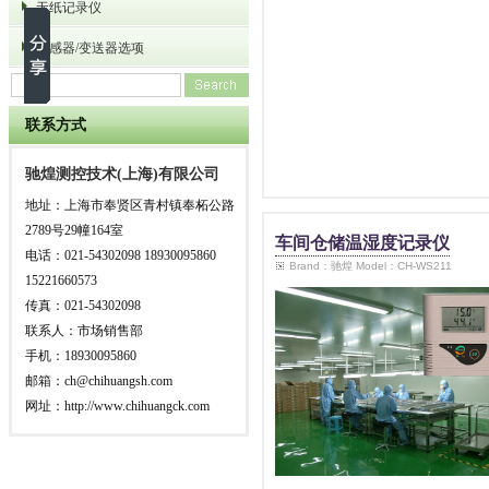
无纸记录仪
传感器/变送器选项
联系方式
驰煌测控技术(上海)有限公司
地址：上海市奉贤区青村镇奉柘公路
2789号29幢164室
车间仓储温湿度记录仪
电话：021-54302098 18930095860
Brand：驰煌 Model：CH-WS211
15221660573
传真：021-54302098
联系人：市场销售部
手机：18930095860
邮箱：ch@chihuangsh.com
网址：http://www.chihuangck.com