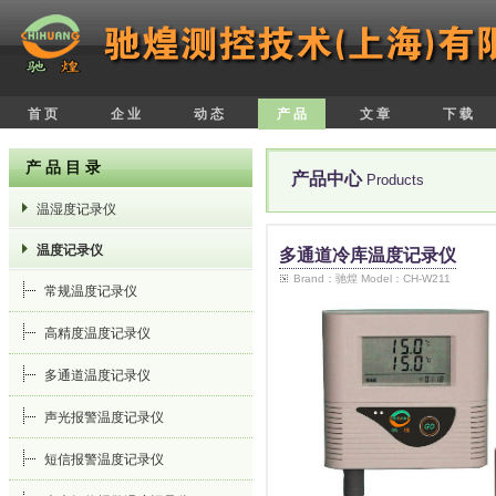
首 页
企 业
动 态
产 品
文 章
下 载
产 品 目 录
产品中心
Products
温湿度记录仪
温度记录仪
多通道冷库温度记录仪
Brand：驰煌 Model：CH-W211
常规温度记录仪
高精度温度记录仪
多通道温度记录仪
声光报警温度记录仪
短信报警温度记录仪