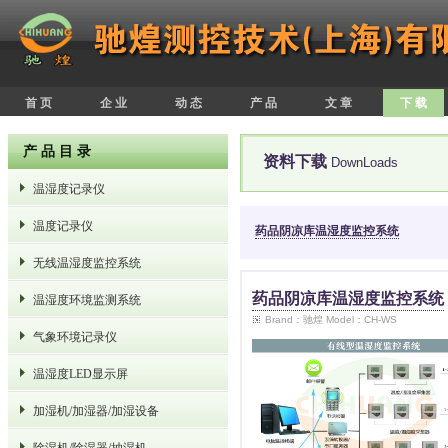
首 页
企 业
动 态
产 品
文 章
下 载
产 品 目 录
资料下载
DownLoads
温湿度记录仪
温度记录仪
药品阴凉库温湿度监控系统
无线温湿度监控系统
药品阴凉库温湿度监控系统
温湿度环境监测系统
Brand：驰煌 Model：CH-WS
气象环境记录仪
温湿度LED显示屏
加湿机/加湿器/加湿设备