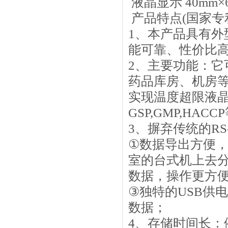
液晶显示
40mm
×
产品特点
(
国家专
1
、本产品具有外
能可靠、性价比
2
、主要功能：它
药品库房、机房
实现温度超限液
GSP,GMP,HACCP
3
、摒弃传统的
RS
①
数据导出方便
室的台式机上去
数据，操作更方
③
独特的
USB
供电
数据；
4
、存储时间长：