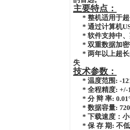
主要特点：
*
整机适用于超
*
通过计算机
U
*
软件支持中、
*
双重数据加密
*
两年以上超长
失
技术参数：
*
温度范围
: -12
*
全程精度
: +/-
*
分
辩
率
: 0.01
*
数据容量
: 72
*
下载速度：小
*
保
存
期
:
不低