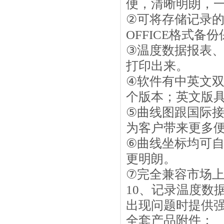
便，清晰明朗，
②
可将存储记录
OFFICE
格式备份
③
温度数据报表
打印出来。
④
软件有中英文
个版本；英文版
⑤
曲线图跟国际
为客户带来更多
⑥
曲线坐标均可
更明朗。
⑦
完全兼容市场
10
、记录温度数
出现问题时提供
全套产品附件：