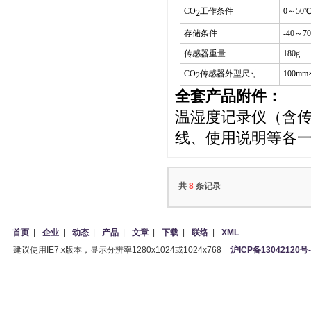
CO
工作条件
0～50
2
存储条件
-40～7
传感器重量
180g
CO
传感器外型尺寸
100mm
2
全套产品附件：
温湿度记录仪（含传
线、使用说明等各
共
8
条记录
首页
|
企业
|
动态
|
产品
|
文章
|
下载
|
联络
|
XML
建议使用IE7.x版本，显示分辨率1280x1024或1024x768
沪ICP备13042120号-