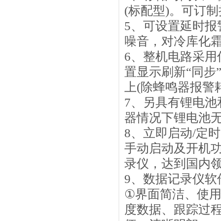
(
标配型
)
。可订制
5
、可设置延时报
噪音，对冷库化
6
、整机电路采用
置显示刷新
“
同步
上
(
除蜂鸣器报警
7
、另具有锂电池
器情况下锂电池
8
、立即启动
/
定时
手动启动及开机
录仪，达到国内
9
、数据记录仪软
①
界面简洁、使
度数据、跟踪过