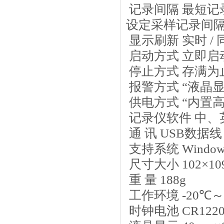
记录间隔 最短记
设定采样记录间
显示刷新 实时
/
启动方式 立即启
停止方式 存满为
报警方式
“
液晶
供电方式
“
内置
记录仪软件 中、
通 讯
USB
数据线
支持系统
Windows
尺寸大小
102
×
10
重 量
188g
工作环境
-20
℃
～
时钟电池
CR122