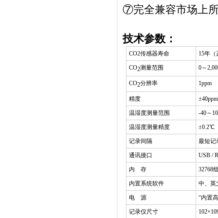
⑦完全兼容市场上所有的
技术参数：
CO2传感器寿命
15年
CO
测量范围
0～2,0
2
CO
分辨率
1ppm
2
精度
±40pp
温湿度测量范围
-40～1
温湿度测量精度
±0.2℃
记录间隔
最短记
通讯接口
USB / 
内 存
32768
内置系统软件
中、英
电 源
“内置
记录仪尺寸
102×10