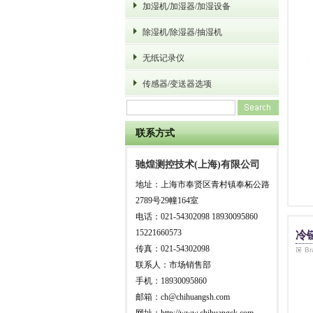
加湿机/加湿器/加湿设备
除湿机/除湿器/抽湿机
无纸记录仪
传感器/变送器选项
联系方式
驰煌测控技术(上海)有限公司
地址：上海市奉贤区青村镇奉柘公路
2789号29幢164室
电话：021-54302098 18930095860
15221660573
冷
传真：021-54302098
B
联系人：市场销售部
手机：18930095860
邮箱：ch@chihuangsh.com