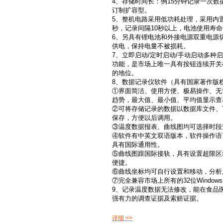
4、存储时间长：例15分钟记录一次数
订制扩容型。
5、整机电路采用低功耗处理，采用内
秒，记录间隔10秒以上，电池使用寿
6、另具有锂电池和外接电源双重电源
供电，保持电量不被损耗。
7、立即启动/定时启动/手动启动多种
功能，是市场上唯一具有按钮连续开关
的地位。
8、数据记录仪软件（具有国家著作版
①界面简洁、使用方便、极易操作、无
趋势，最大值、最小值、平均值显示查
②可将存储记录的数据以数据库文件、TXT
保存，方便以后调用。
③温度数据报表、曲线图均可选择时段
④软件有中英文双语版本，软件操作语
具有国际通用性。
⑤曲线图跟国际接轨，具有设置超限区
便捷。
⑥曲线坐标均可自行设置和移动，分析
⑦完全兼容市场上所有的32位Windows系
9、记录温度数据无法修改，能在食品
强有力的调查证据及索赔证据。
详细 >>