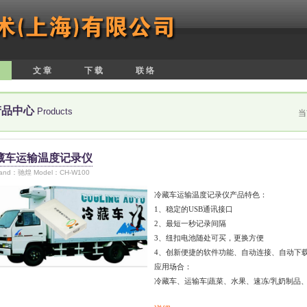
文 章
下 载
联 络
产品中心
Products
当
藏车运输温度记录仪
rand：驰煌 Model：CH-W100
冷藏车运输温度记录仪产品特色：
1、稳定的USB通讯接口
2、最短一秒记录间隔
3、纽扣电池随处可买，更换方便
4、创新便捷的软件功能、自动连接、自动下
应用场合：
冷藏车、运输车|蔬菜、水果、速冻/乳奶制品