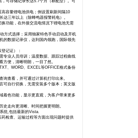
据，可存储记录长达5.7个月（标配型）。可
置高容量锂电池供电；例设置刷新间隔10
命长达三年以上（除蜂鸣器报警耗电）。
切换功能，在外接交流电情况下锂电池无需
启动方式选择；采用独家特色手动启动及开机
机的数据记录仪，达到国内领跑，国际领先
权登记证）：
需专业人员培训；温度数据、跟踪过程曲线
看方便，清晰明朗，一目了然。
、WORD、EXCEL等OFFICE格式备份
查询查看，并可通过计算机打印出来。
言可自行切换，无需安装多个版本；英文版
域着色功能，显示更直观，为客户带来更多
历史走向更清晰、时间把握更明朗。
统,包括最新的Vista.
医药检查、运输过程等方面出现问题时提供